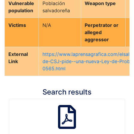
Vulnerable
Población
Weapon type
N
population
salvadoreña
Victims
N/A
Perpetrator or
N
alleged
(F
aggressor
pú
External
https://www.laprensagrafica.com/elsalv
Link
de-CSJ-pide--una-nueva-Ley-de-Probi
0565.html
Search results