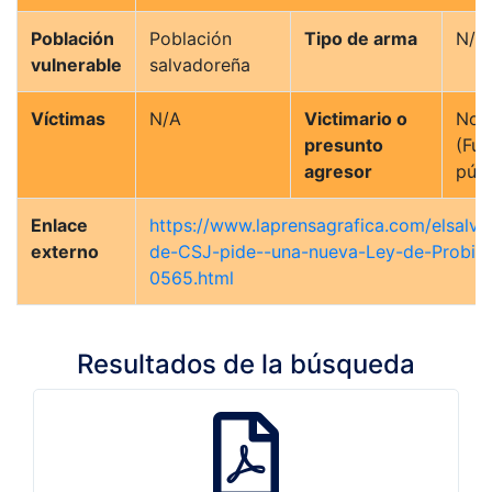
Población
Población
Tipo de arma
N/A
vulnerable
salvadoreña
Víctimas
N/A
Victimario o
No 
presunto
(Fun
agresor
públ
Enlace
https://www.laprensagrafica.com/elsalva
externo
de-CSJ-pide--una-nueva-Ley-de-Probi
0565.html
Resultados de la búsqueda