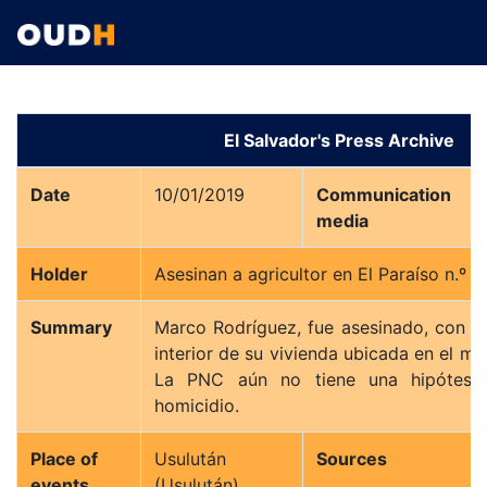
El Salvador's Press Archive
Date
10/01/2019
Communication
media
Holder
Asesinan a agricultor en El Paraíso n.º 2
Summary
Marco Rodríguez, fue asesinado, con a
interior de su vivienda ubicada en el mu
La PNC aún no tiene una hipótesis
homicidio.
Place of
Usulután
Sources
events
(Usulután)