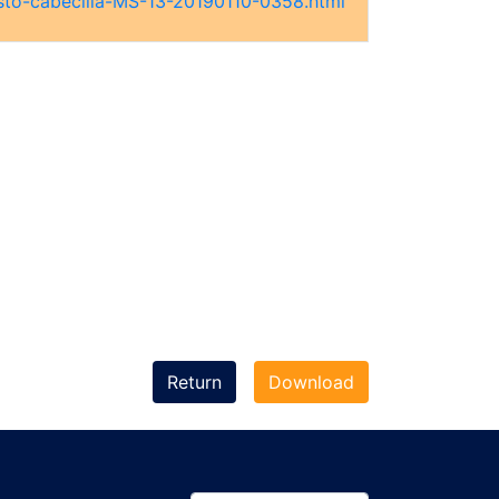
sto-cabecilla-MS-13-20190110-0358.html
Return
Download