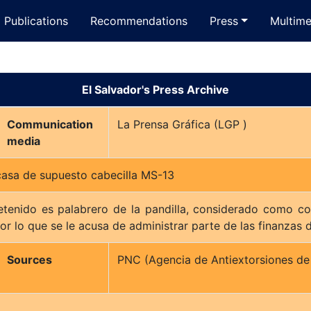
Publications
Recommendations
Press
Multime
El Salvador's Press Archive
Communication
La Prensa Gráfica (LGP )
media
casa de supuesto cabecilla MS-13
tenido es palabrero de la pandilla, considerado como co
or lo que se le acusa de administrar parte de las finanzas 
Sources
PNC (Agencia de Antiextorsiones de l