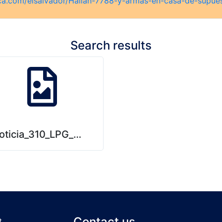
ica.com/elsalvador/Hallan-7788-y-armas-en-casa-de-supue
Search results
_de_supuesto_cabecilla_MS13.pdf
oticia_310_LPG_69.jpg
Contact us
t