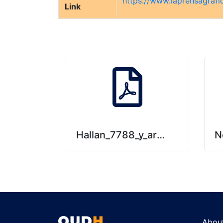
https://www.laprensagraf
Link
Hallan_7788_y_armas_en_casa
N
Abou