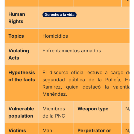
Human
Derecho a la vida
Rights
Topics
Homicidios
Violating
Enfrentamientos armados
Acts
Hypothesis
El discurso oficial estuvo a cargo del
of the facts
seguridad pública de la Policía, H
Ramírez, quien destacó la valentía
Menéndez.
Vulnerable
Miembros
Weapon type
N/A
population
de la PNC
Victims
Man
Perpetrator or
N/A