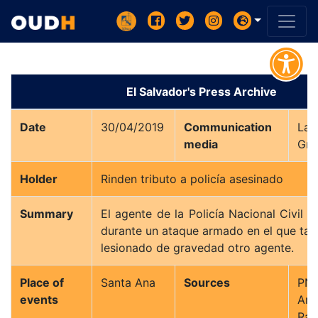
El Salvador's Press Archive
Date
30/04/2019
Communication
La 
media
Holder
Rinden tributo a policía asesinado
Summary
El agente de la Policía Nacional Civil 
durante un ataque armado en el que tam
lesionado de gravedad otro agente.
Place of
Santa Ana
Sources
PN
events
Ar
Ram