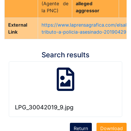
(Agente de
alleged
la PNC)
aggressor
External
https://www.laprensagrafica.com/elsalv
Link
tributo-a-policia-asesinado-20190429-
Search results
LPG_30042019_9.jpg
Return
Download