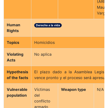
(AREN
Mauri
Varga
Human
Derecho a la vida
Rights
Topics
Homicidios
Violating
No aplica
Acts
Hypothesis
El plazo dado a la Asamblea Legisla
of the facts
vence pronto y el proceso será apresur
Vulnerable
Víctimas
Weapon type
N/A
population
del
conflicto
armado