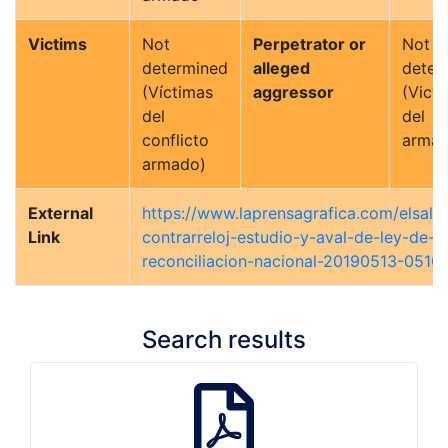
Victims
Not
Perpetrator or
Not
determined
alleged
deter
(Víctimas
aggressor
(Victi
del
del co
conflicto
armad
armado)
External
https://www.laprensagrafica.com/elsalv
Link
contrarreloj-estudio-y-aval-de-ley-de-
reconciliacion-nacional-20190513-0510.
Search results