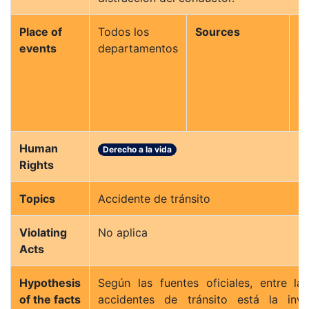
Place of
Todos los
Sources
P
events
departamentos
T
M
D
d
Ci
Human
Derecho a la vida
Rights
Topics
Accidente de tránsito
Violating
No aplica
Acts
Hypothesis
Según las fuentes oficiales, entre l
of the facts
accidentes de tránsito está la invas