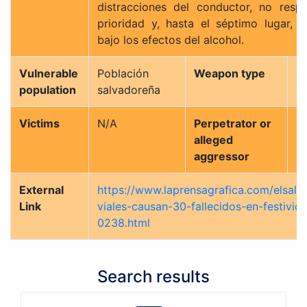
distracciones del conductor, no resp
prioridad y, hasta el séptimo lugar, 
bajo los efectos del alcohol.
Vulnerable
Población
Weapon type
N
population
salvadoreña
Victims
N/A
Perpetrator or
N
alleged
aggressor
External
https://www.laprensagrafica.com/elsalv
Link
viales-causan-30-fallecidos-en-festivi
0238.html
Search results