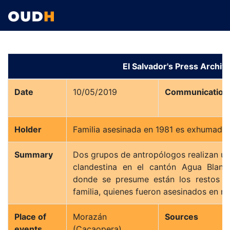
El Salvador's Press Archiv
Date
10/05/2019
Communication
Holder
Familia asesinada en 1981 es exhumada
Summary
Dos grupos de antropólogos realizan u
clandestina en el cantón Agua Blan
donde se presume están los restos d
familia, quienes fueron asesinados en m
Place of
Morazán
Sources
events
(Cacaopera)