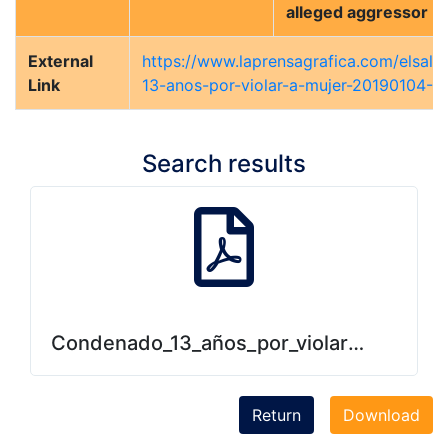
alleged aggressor
External
https://www.laprensagrafica.com/elsal
Link
13-anos-por-violar-a-mujer-20190104-0
Search results
Condenado_13_años_por_violar_a_mujer.
Return
Download