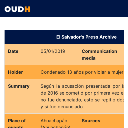
El Salvador's Press Archive
Date
05/01/2019
Communication
media
Holder
Condenado 13 años por violar a mujer
Summary
Según la acusación presentada por la F
de 2016 se cometió por primera vez el 
no fue denunciado, esto se repitió do
y si fue denunciado.
Place of
Ahuachapán
Sources
events
(Ahuachapán)