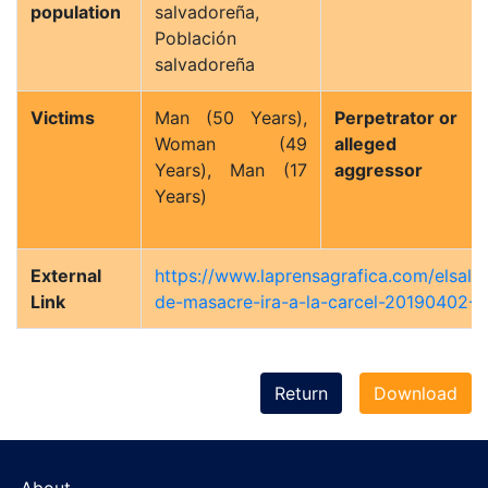
population
salvadoreña,
Población
salvadoreña
Victims
Man (50 Years),
Perpetrator or
Woman (49
alleged
Years), Man (17
aggressor
Years)
External
https://www.laprensagrafica.com/elsal
Link
de-masacre-ira-a-la-carcel-20190402-0
Return
Download