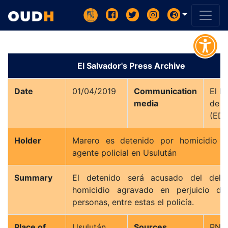
El Salvador's Press Archive
Date
01/04/2019
Communication
El Di
media
de 
Holder
Marero es detenido por homicidio 
agente policial en Usulután
Summary
El detenido será acusado del deli
homicidio agravado en perjuicio de
personas, entre estas el policía.
Place of
Usulután
Sources
PNC