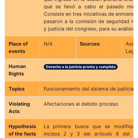
que se llevó a cabo el pasado miérc
Consiste en tres iniciativas de enmiend
pasaron a la comisión de seguridad na
y justicia del congreso, para su análisis.
Place of
N/A
Sources
Asam
events
Legis
Human
Derecho a la justicia pronta y cumplida
Rights
Topics
Funcionamiento del sistema de justicia
Violating
Afectaciones al debido proceso
Acts
Hypothesis
La primera busca que se modifique
of the facts
incisos 2 y 3 del artículo 8 del C