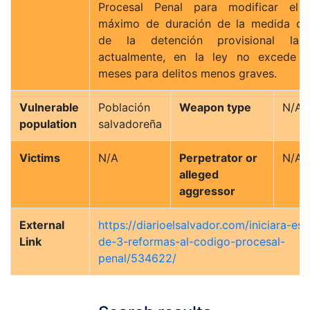
Procesal Penal para modificar el 
máximo de duración de la medida cau
de la detención provisional la 
actualmente, en la ley no excede 
meses para delitos menos graves.
Vulnerable
Población
Weapon type
N/A
population
salvadoreña
Victims
N/A
Perpetrator or
N/A
alleged
aggressor
External
https://diarioelsalvador.com/iniciara-est
Link
de-3-reformas-al-codigo-procesal-
penal/534622/