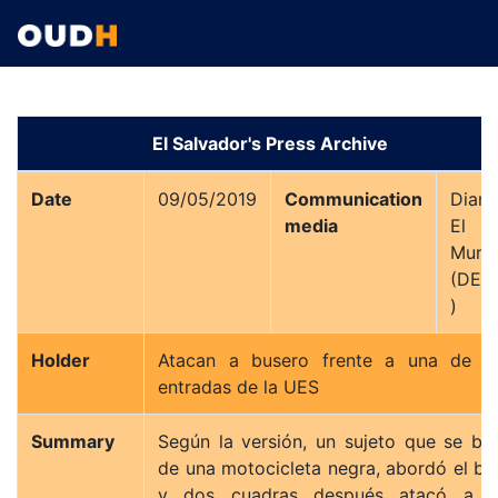
El Salvador's Press Archive
Date
09/05/2019
Communication
Diari
media
El
Mund
(DEM
)
Holder
Atacan a busero frente a una de la
entradas de la UES
Summary
Según la versión, un sujeto que se ba
de una motocicleta negra, abordó el bu
y dos cuadras después atacó a s