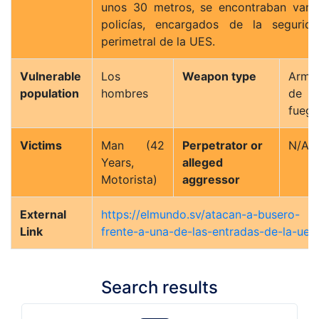
unos 30 metros, se encontraban vari
policías, encargados de la segurid
perimetral de la UES.
Vulnerable
Los
Weapon type
Arma
population
hombres
de
fueg
Victims
Man (42
Perpetrator or
N/A
Years,
alleged
Motorista)
aggressor
External
https://elmundo.sv/atacan-a-busero-
Link
frente-a-una-de-las-entradas-de-la-ues
Search results