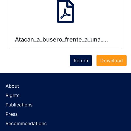
Atacan_a_busero_frente_a_una_de_las_en
Return
Download
About
Rights
Publications
Press
Recommendations