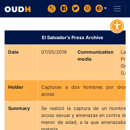
El Salvador's Press Archive
Date
07/05/2019
Communication
La
media
Pre
Gráf
Holder
Capturan a dos hombres por drog
acoso
Summary
Se realizó la captura de un hombre 
acoso sexual y amenazas en contra de 
menor de edad, a la que amenazaba 
matarla.