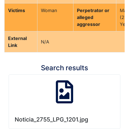
Victims
Woman
Perpetrator or
Man
alleged
(26
aggressor
Year
External
N/A
Link
Search results
Noticia_2755_LPG_1201.jpg