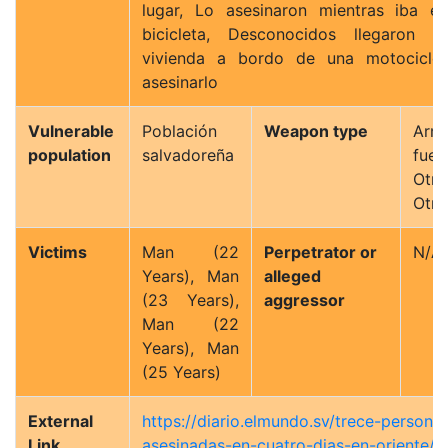
lugar, Lo asesinaron mientras iba e
bicicleta, Desconocidos llegaron 
vivienda a bordo de una motocicle
asesinarlo
Vulnerable
Población
Weapon type
Arm
population
salvadoreña
fueg
Otro
Otro
Victims
Man (22
Perpetrator or
N/A
Years), Man
alleged
(23 Years),
aggressor
Man (22
Years), Man
(25 Years)
External
https://diario.elmundo.sv/trece-persona
Link
asesinadas-en-cuatro-dias-en-oriente/