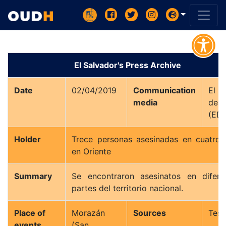
El Salvador's Press Archive
Date
02/04/2019
Communication
El D
media
de 
Holder
Trece personas asesinadas en cuatro 
en Oriente
Summary
Se encontraron asesinatos en difere
partes del territorio nacional.
Place of
Morazán
Sources
Test
events
(San