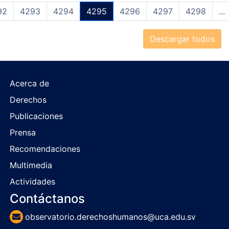
92
4293
4294
4295
4296
4297
4298
...
Descargar todos
Acerca de
Derechos
Publicaciones
Prensa
Recomendaciones
Multimedia
Actividades
Contáctanos
observatorio.derechoshumanos@uca.edu.sv