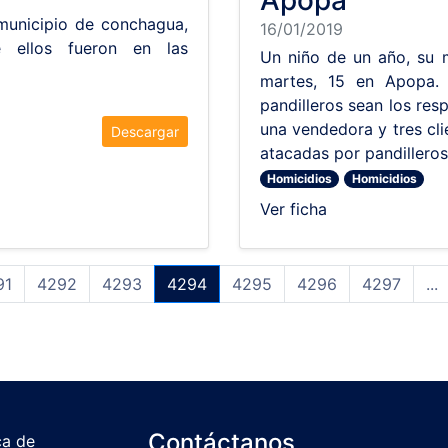
Apopa
 municipio de conchagua,
16/01/2019
 ellos fueron en las
Un niño de un año, su m
martes, 15 en Apopa. 
pandilleros sean los res
una vendedora y tres clie
Descargar
atacadas por pandillero
Homicidios
Homicidios
Ver ficha
91
4292
4293
4294
4295
4296
4297
...
Contáctanos
ca de