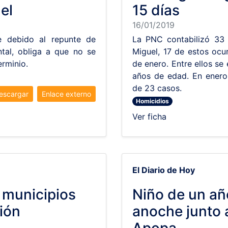
el
15 días
16/01/2019
 debido al repunte de
La PNC contabilizó 33
ntal, obliga a que no se
Miguel, 17 de estos ocu
erminio.
de enero. Entre ellos se
años de edad. En enero 
de 23 casos.
escargar
Enlace externo
Homicidios
Ver ficha
El Diario de Hoy
 municipios
Niño de un añ
ión
anoche junto 