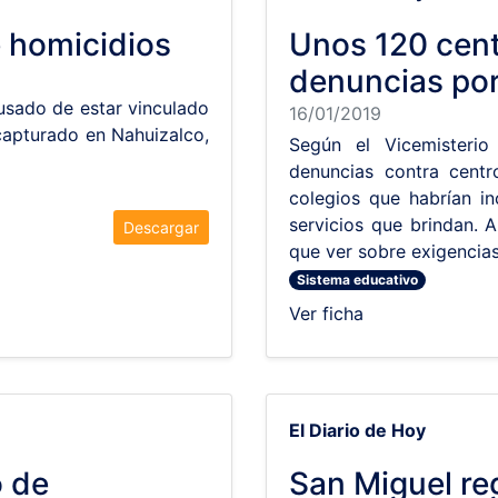
 homicidios
Unos 120 cent
denuncias po
usado de estar vinculado
16/01/2019
capturado en Nahuizalco,
Según el Vicemisteri
denuncias contra centr
colegios que habrían in
servicios que brindan. 
Descargar
que ver sobre exigencias
Sistema educativo
Ver ficha
El Diario de Hoy
 de
San Miguel re