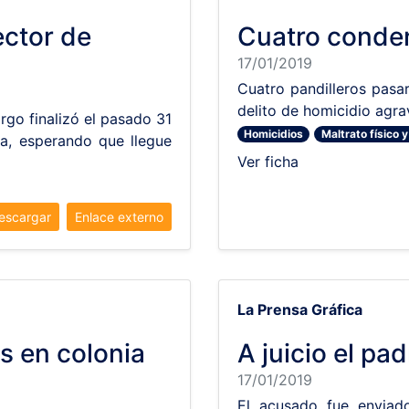
ector de
Cuatro conde
17/01/2019
Cuatro pandilleros pasa
delito de homicidio agra
rgo finalizó el pasado 31
Homicidios
Maltrato físico 
na, esperando que llegue
Ver ficha
escargar
Enlace externo
La Prensa Gráfica
s en colonia
A juicio el pa
17/01/2019
El acusado fue enviado