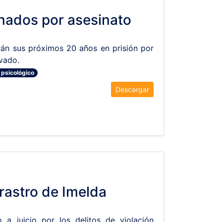
nados por asesinato
rán sus próximos 20 años en prisión por
vado.
y psicológico
Descargar
drastro de Imelda
 a juicio por los delitos de violación