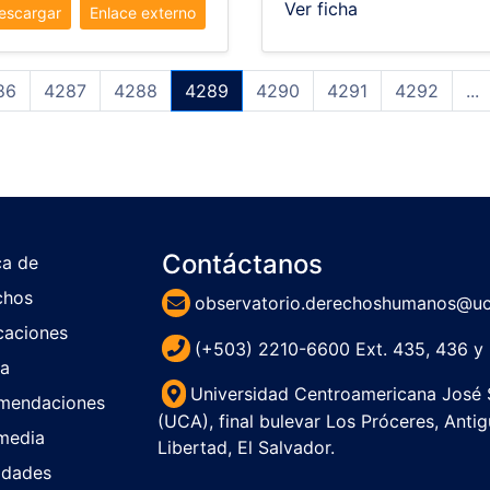
Ver ficha
escargar
Enlace externo
86
4287
4288
4289
4290
4291
4292
...
Contáctanos
ca de
chos
observatorio.derechoshumanos@uc
caciones
(+503) 2210-6600 Ext. 435, 436 y 
sa
Universidad Centroamericana José
mendaciones
(UCA), final bulevar Los Próceres, Anti
media
Libertad, El Sa
idades