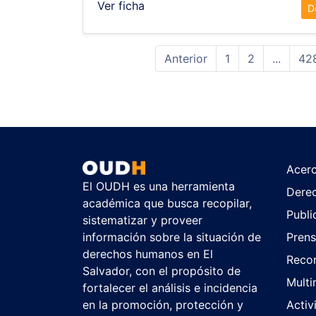
Ver ficha
D
Anterior
1
2
...
42
Acer
El OUDH es una herramienta
Dere
académica que busca recopilar,
Publi
sistematizar y proveer
información sobre la situación de
Pren
derechos humanos en El
Reco
Salvador, con el propósito de
Multi
fortalecer el análisis e incidencia
en la promoción, protección y
Activ