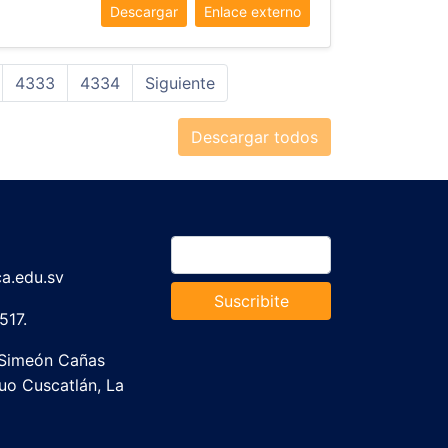
Descargar
Enlace externo
4333
4334
Siguiente
Descargar todos
a.edu.sv
Suscribite
517.
 Simeón Cañas
guo Cuscatlán, La
lvador.