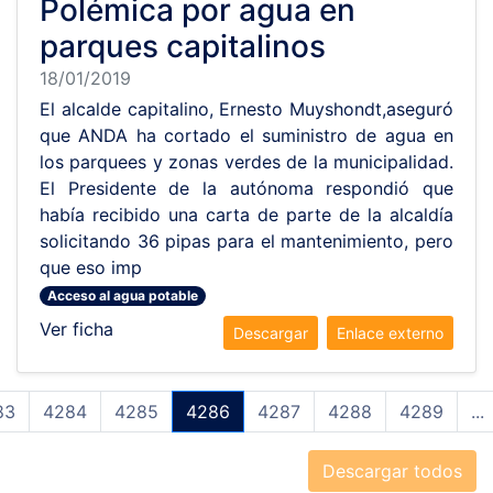
Polémica por agua en
parques capitalinos
18/01/2019
El alcalde capitalino, Ernesto Muyshondt,aseguró
que ANDA ha cortado el suministro de agua en
los parquees y zonas verdes de la municipalidad.
El Presidente de la autónoma respondió que
había recibido una carta de parte de la alcaldía
solicitando 36 pipas para el mantenimiento, pero
que eso imp
Acceso al agua potable
Ver ficha
Descargar
Enlace externo
83
4284
4285
4286
4287
4288
4289
...
Descargar todos