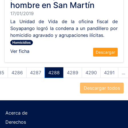
hombre en San Martín
17/01/2019
La Unidad de Vida de la oficina fiscal de
Soyapango logró la condena a un pandillero por
homicidio agravado y agrupaciones ilícitas.
Homicidios
Ver ficha
Descargar
85
4286
4287
4288
4289
4290
4291
...
Descargar todos
Acerca de
Derechos