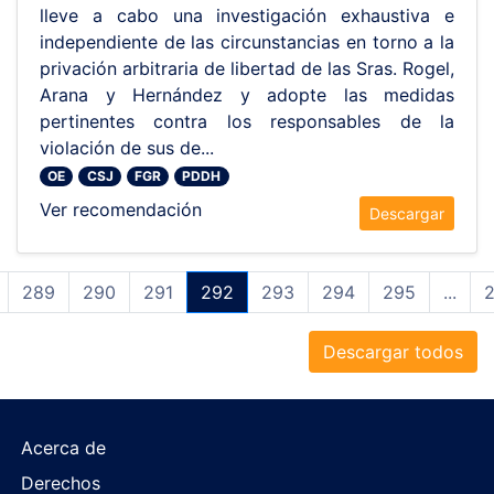
lleve a cabo una investigación exhaustiva e
independiente de las circunstancias en torno a la
privación arbitraria de libertad de las Sras. Rogel,
Arana y Hernández y adopte las medidas
pertinentes contra los responsables de la
violación de sus de...
OE
CSJ
FGR
PDDH
Ver recomendación
Descargar
289
290
291
292
293
294
295
...
Descargar todos
Acerca de
Derechos