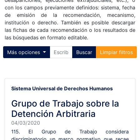
desapariciones, ejecuciones extrajudiciales, etc.), o
con los campos previamente definidos: sistema, fecha
de emisión de la recomendación, mecanismo,
institución o derecho. También es posible descargar
las fichas de cada recomendación o los resultados de
las búsquedas en formato editable.
Toggle collapse
Más opciones
Buscar
Limpiar filtros
Sistema Universal de Derechos Humanos
Grupo de Trabajo sobre la
Detención Arbitraria
04/03/2020
115. El Grupo de Trabajo considera
discriminatorio un marco normativo que recae