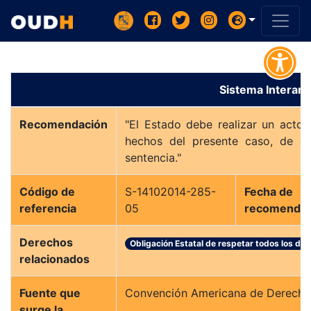
Sistema Intera
Recomendación
"El Estado debe realizar un acto 
hechos del presente caso, de co
sentencia."
Código de
S-14102014-285-
Fecha de
referencia
05
recomendac
Derechos
Obligación Estatal de respetar todos los d
relacionados
Fuente que
Convención Americana de Derechos 
surge la