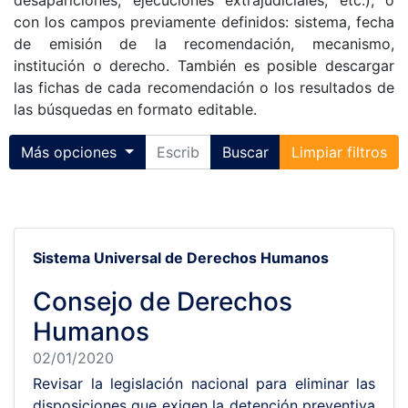
desapariciones, ejecuciones extrajudiciales, etc.), o
con los campos previamente definidos: sistema, fecha
de emisión de la recomendación, mecanismo,
institución o derecho. También es posible descargar
las fichas de cada recomendación o los resultados de
las búsquedas en formato editable.
Toggle collapse
Más opciones
Buscar
Limpiar filtros
Sistema Universal de Derechos Humanos
Consejo de Derechos
Humanos
02/01/2020
Revisar la legislación nacional para eliminar las
disposiciones que exigen la detención preventiva