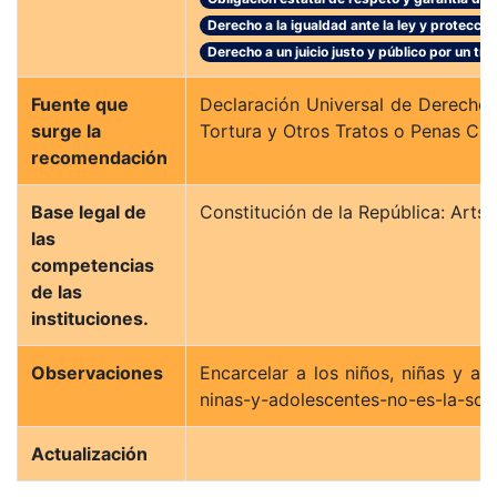
Derecho a la igualdad ante la ley y protección
Derecho a un juicio justo y público por un tr
Fuente que
Declaración Universal de Derechos H
surge la
Tortura y Otros Tratos o Penas Cruel
recomendación
Base legal de
Constitución de la República: Arts.
las
competencias
de las
instituciones.
Observaciones
Encarcelar a los niños, niñas y ad
ninas-y-adolescentes-no-es-la-solu
Actualización