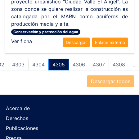
proyecto urbanístico "Ciudad Valle El Ángel". La
zona donde se quiere realizar la construcción es
catalogada por el MARN como acuíferos de
producción media y alta.
Conservación y protección del agua
Ver ficha
Descargar
Enlace externo
02
4303
4304
4305
4306
4307
4308
...
Descargar todos
Acerca de
Derechos
Publicaciones
Prensa