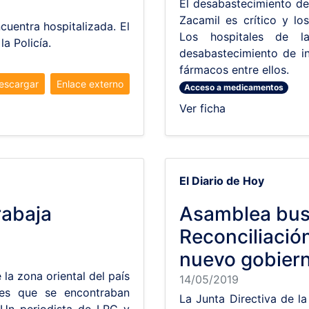
El desabastecimiento de
Zacamil es crítico y lo
cuentra hospitalizada. El
Los hospitales de l
a Policía.
desabastecimiento de 
fármacos entre ellos.
escargar
Enlace externo
Acceso a medicamentos
Ver ficha
El Diario de Hoy
rabaja
Asamblea bus
Reconciliació
nuevo gobier
 la zona oriental del país
14/05/2019
les que se encontraban
La Junta Directiva de la