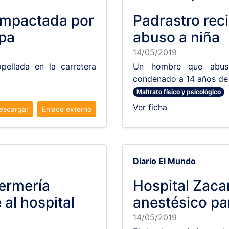
 impactada por
Padrastro reci
apa
abuso a niña
14/05/2019
pellada en la carretera
Un hombre que abusa
condenado a 14 años de 
Maltrato físico y psicológico
Ver ficha
escargar
Enlace externo
Diario El Mundo
ermería
Hospital Zacam
 al hospital
anestésico p
14/05/2019