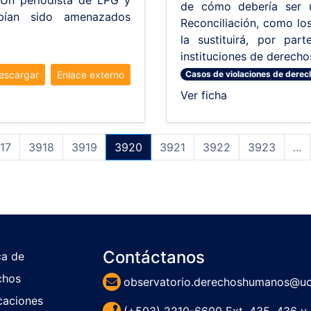
 Un periodista de LPG y
de cómo debería ser 
bían sido amenazados
Reconciliación, como lo
la sustituirá, por par
instituciones de derech
escargar
Enlace externo
Casos de violaciones de derec
Ver ficha
17
3918
3919
3920
3921
3922
3923
...
Contáctanos
ca de
chos
observatorio.derechoshumanos@uc
caciones
(+503) 2210-6600 Ext. 435, 436 y 