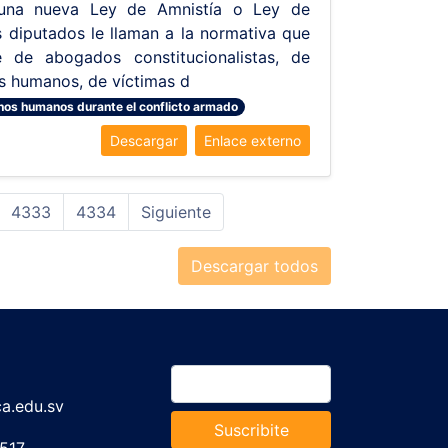
una nueva Ley de Amnistía o Ley de
s diputados le llaman a la normativa que
te de abogados constitucionalistas, de
os humanos, de víctimas d
hos humanos durante el conflicto armado
Descargar
Enlace externo
4333
4334
Siguiente
Descargar todos
a.edu.sv
Suscribite
517.