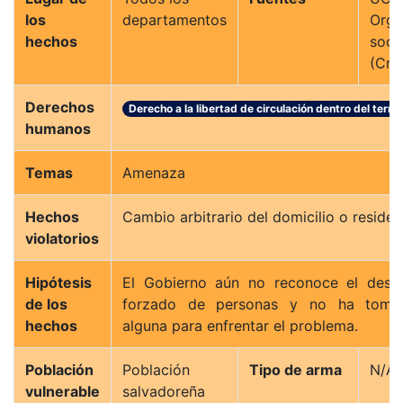
los
departamentos
Orga
hechos
soci
(Cris
Derechos
Derecho a la libertad de circulación dentro del territ
humanos
Temas
Amenaza
Hechos
Cambio arbitrario del domicilio o residen
violatorios
Hipótesis
El Gobierno aún no reconoce el desp
de los
forzado de personas y no ha toma
hechos
alguna para enfrentar el problema.
Población
Población
Tipo de arma
N/A
vulnerable
salvadoreña