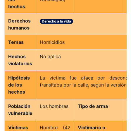
hechos
Derechos
Derecho a la vida
humanos
Temas
Homicidios
Hechos
No aplica
violatorios
Hipótesis
La víctima fue ataca por desconoc
de los
transitaba por la calle, según la versión po
hechos
Población
Los hombres
Tipo de arma
A
vulnerable
Víctimas
Hombre (42
Victimario o
N