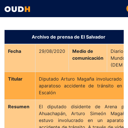
Archivo de prensa de El Salvador
Fecha
29/08/2020
Medio de
Diario E
comunicación
Mundo
(DEM )
Titular
Diputado Arturo Magaña involucrado e
aparatoso accidente de tránsito en l
Escalón
Resumen
El diputado disidente de Arena po
Ahuachapán, Arturo Simeón Magaña
estuvo involucrado en un aparatos
accidente de tránsito. A través de video