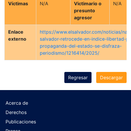
Víctimas
N/A
Victimario o
N/A
presunto
agresor
Enlace
https://www.elsalvador.com/noticias/naci
externo
salvador-retrocede-en-indice-libertad-p
propaganda-del-estado-se-disfraza-
periodismo/1216414/2025/
Regresar
Descargar
Acerca de
Derechos
Publicaciones