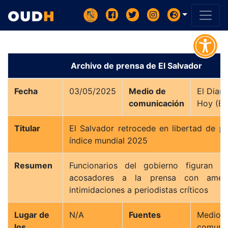
Archivo de prensa de El Salvador
Fecha
03/05/2025
Medio de
El Diari
comunicación
Titular
El Salvador retrocede en libertad de p
índice mundial 2025
Resumen
Funcionarios del gobierno figuran en
acosadores a la prensa con amen
intimidaciones a periodistas críticos
Lugar de
N/A
Fuentes
Medi
los
comuni