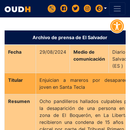
Archivo de prensa de El Salvador
Fecha
29/08/2024
Medio de
Diario E
comunicación
Salvado
(ES )
Titular
Enjuician a mareros por desaparece
joven en Santa Tecla
Resumen
Ocho pandilleros hallados culpables po
la desaparición de una persona en l
zona de El Boquerón, en La Libertad
recibieron una condena de 15 años d
cárcel por parte del Tribunal Primero d