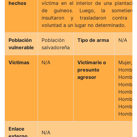
hechos
víctima en el interior de una plantació
de guineos. Luego, la sometieron
insultaron y trasladaron contra s
voluntad a un lugar no determinado.
Población
Población
Tipo de arma
N/A
vulnerable
salvadoreña
Víctimas
N/A
Victimario o
Mujer,
presunto
Hombre
agresor
Hombre
Hombre
Hombre
Hombre
Hombre
Hombre
Enlace
N/A
externo