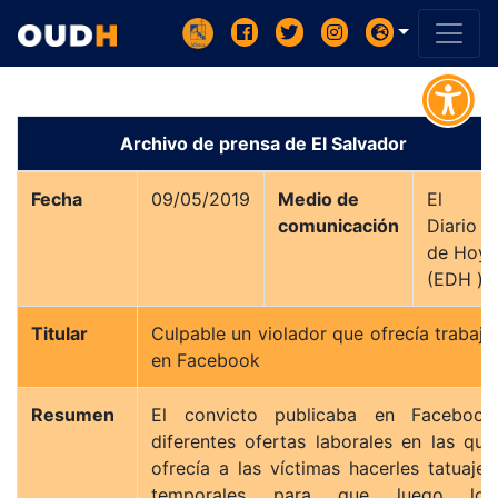
Archivo de prensa de El Salvador
Fecha
09/05/2019
Medio de
El
comunicación
Diario
de Hoy
(EDH )
Titular
Culpable un violador que ofrecía trabajo
en Facebook
Resumen
El convicto publicaba en Facebook
diferentes ofertas laborales en las que
ofrecía a las víctimas hacerles tatuajes
temporales para que luego los