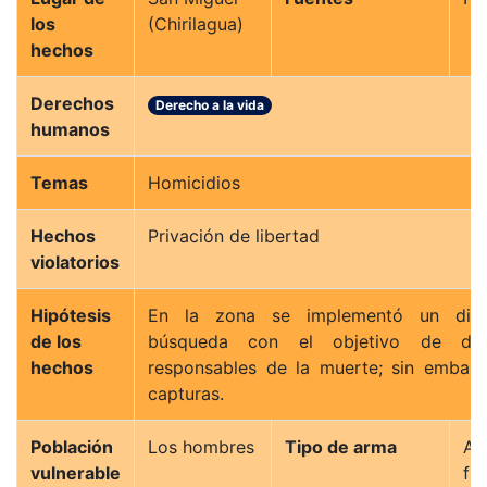
los
(Chirilagua)
hechos
Derechos
Derecho a la vida
humanos
Temas
Homicidios
Hechos
Privación de libertad
violatorios
Hipótesis
En la zona se implementó un disp
de los
búsqueda con el objetivo de da
hechos
responsables de la muerte; sin embar
capturas.
Población
Los hombres
Tipo de arma
A
vulnerable
fu