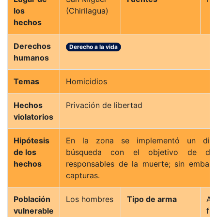
los
(Chirilagua)
hechos
Derechos
Derecho a la vida
humanos
Temas
Homicidios
Hechos
Privación de libertad
violatorios
Hipótesis
En la zona se implementó un disp
de los
búsqueda con el objetivo de da
hechos
responsables de la muerte; sin embar
capturas.
Población
Los hombres
Tipo de arma
A
vulnerable
fu