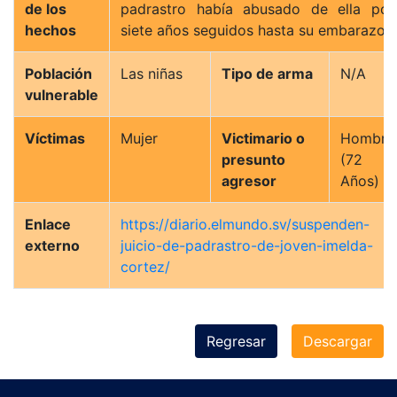
de los
padrastro había abusado de ella por
hechos
siete años seguidos hasta su embarazo.
Población
Las niñas
Tipo de arma
N/A
vulnerable
Víctimas
Mujer
Victimario o
Hombre
presunto
(72
agresor
Años)
Enlace
https://diario.elmundo.sv/suspenden-
externo
juicio-de-padrastro-de-joven-imelda-
cortez/
Regresar
Descargar