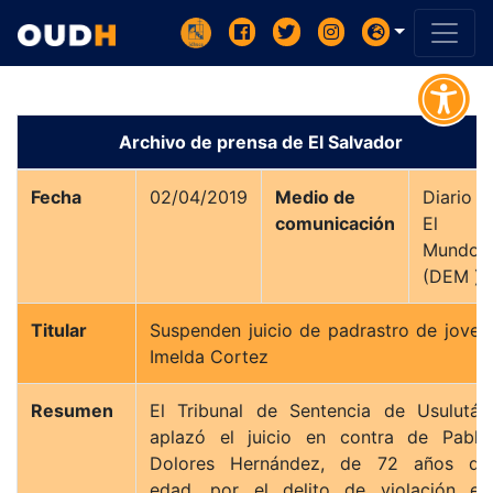
Archivo de prensa de El Salvador
Fecha
02/04/2019
Medio de
Diario
comunicación
El
Mundo
(DEM )
Titular
Suspenden juicio de padrastro de joven
Imelda Cortez
Resumen
El Tribunal de Sentencia de Usulután
aplazó el juicio en contra de Pablo
Dolores Hernández, de 72 años de
edad, por el delito de violación en