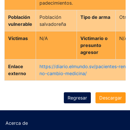
padecimientos.
Población
Población
Tipo de arma
Otro
vulnerable
salvadoreña
Víctimas
N/A
Victimario o
N/A
presunto
agresor
Enlace
https://diario.elmundo.sv/pacientes-renal
externo
no-cambio-medicina/
Regresar
Descargar
Acerca de