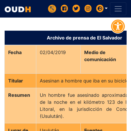
Archivo de prensa de El Salvador
Fecha
02/04/2019
Medio de
comunicación
Titular
Asesinan a hombre que iba en su biciclet
Resumen
Un hombre fue asesinado aproximadam
de la noche en el kilómetro 123 de la 
Litoral, en la jurisdicción de Conce
(Usulután).
Lugar de
Usulután
Fuentes