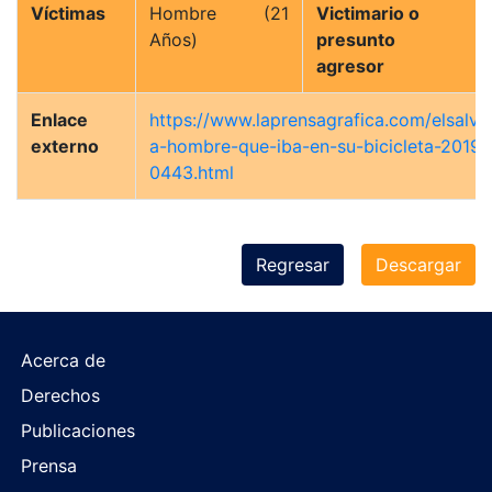
Víctimas
Hombre (21
Victimario o
Años)
presunto
agresor
Enlace
https://www.laprensagrafica.com/elsalva
externo
a-hombre-que-iba-en-su-bicicleta-2019
0443.html
Regresar
Descargar
Acerca de
Derechos
Publicaciones
Prensa