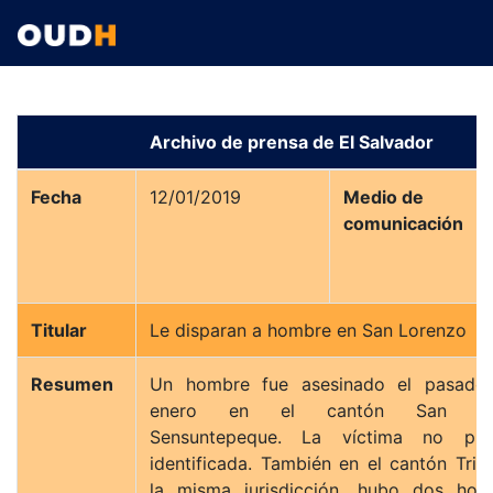
Archivo de prensa de El Salvador
Fecha
12/01/2019
Medio de
comunicación
Titular
Le disparan a hombre en San Lorenzo
Resumen
Un hombre fue asesinado el pasado
enero en el cantón San Lor
Sensuntepeque. La víctima no pu
identificada. También en el cantón Trin
la misma jurisdicción, hubo dos homi