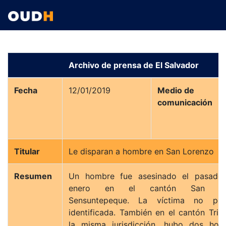
Archivo de prensa de El Salvador
Fecha
12/01/2019
Medio de
comunicación
Titular
Le disparan a hombre en San Lorenzo
Resumen
Un hombre fue asesinado el pasado
enero en el cantón San Lor
Sensuntepeque. La víctima no pu
identificada. También en el cantón Trin
la misma jurisdicción, hubo dos homi