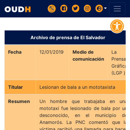
Archivo de prensa de El Salvador
Fecha
12/01/2019
Medio de
La
comunicación
Prensa
Gráfica
(LGP )
Titular
Lesionan de bala a un mototaxista
Resumen
Un hombre que trabajaba en una
mototaxi fue lesionado de bala por un
desconocido, en el municipio de
Anamorós. La PNC comentó que la
víctima recibió una llamada para hacer