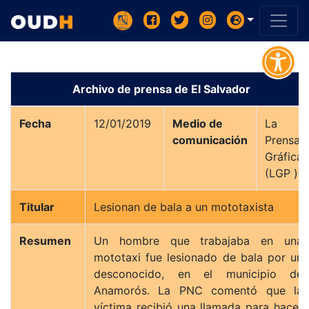
Archivo de prensa de El Salvador
Fecha
12/01/2019
Medio de
La
comunicación
Prensa
Gráfica
(LGP )
Titular
Lesionan de bala a un mototaxista
Resumen
Un hombre que trabajaba en una
mototaxi fue lesionado de bala por un
desconocido, en el municipio de
Anamorós. La PNC comentó que la
víctima recibió una llamada para hacer