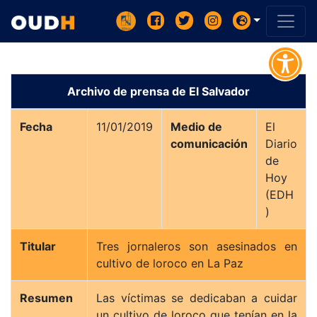
Archivo de prensa de El Salvador
Fecha
11/01/2019
Medio de
El
comunicación
Diario
de
Hoy
(EDH
)
Titular
Tres jornaleros son asesinados en
cultivo de loroco en La Paz
Resumen
Las víctimas se dedicaban a cuidar
un cultivo de loroco que tenían en la