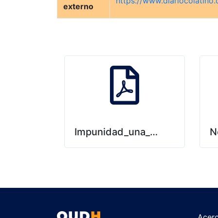
https://www.diariocolatin
externo
Impunidad_una_deuda_pendie
N
Acer