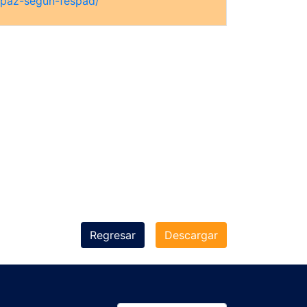
-paz-segun-fespad/
df
Regresar
Descargar