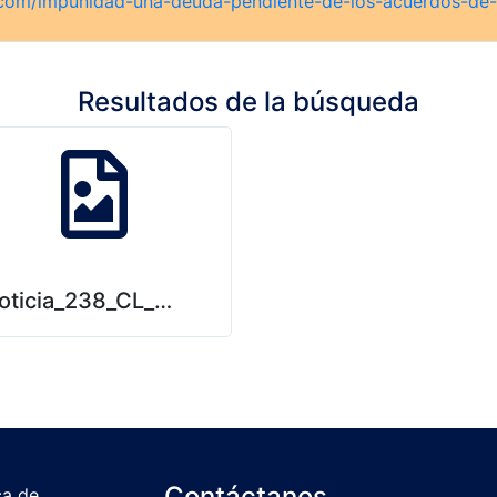
o.com/impunidad-una-deuda-pendiente-de-los-acuerdos-de
Resultados de la búsqueda
nte_de_los_Acuerdos_de_Paz_según_FESPAD.p
oticia_238_CL_23.jpg
Contáctanos
ca de