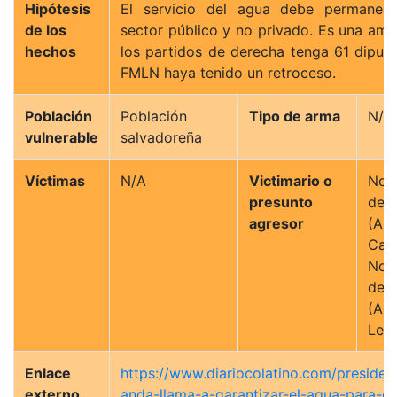
Hipótesis
El servicio del agua debe permanec
de los
sector público y no privado. Es una am
hechos
los partidos de derecha tenga 61 diputa
FMLN haya tenido un retroceso.
Población
Población
Tipo de arma
N/A
vulnerable
salvadoreña
Víctimas
N/A
Victimario o
No
presunto
det
agresor
(Alc
Capi
No
det
(As
Legi
Enlace
https://www.diariocolatino.com/presiden
externo
anda-llama-a-garantizar-el-agua-para-el