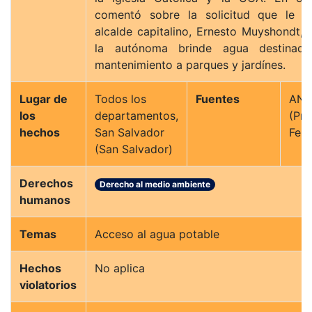
comentó sobre la solicitud que le re
alcalde capitalino, Ernesto Muyshondt, 
la autónoma brinde agua destinad
mantenimiento a parques y jardínes.
Lugar de
Todos los
Fuentes
AN
los
departamentos,
(Pre
hechos
San Salvador
Feli
(San Salvador)
Derechos
Derecho al medio ambiente
humanos
Temas
Acceso al agua potable
Hechos
No aplica
violatorios