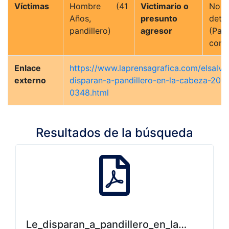
Víctimas
Hombre (41
Victimario o
No
Años,
presunto
dete
pandillero)
agresor
(Pand
contr
Enlace
https://www.laprensagrafica.com/elsalva
externo
disparan-a-pandillero-en-la-cabeza-201
0348.html
Resultados de la búsqueda
Le_disparan_a_pandillero_en_la_cabeza.p