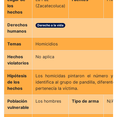
los
(Zacatecoluca)
hechos
Derechos
Derecho a la vida
humanos
Temas
Homicidios
Hechos
No aplica
violatorios
Hipótesis
Los homicidas pintaron el número y l
de los
identifica al grupo de pandilla, diferente 
hechos
pertenecía la víctima.
Población
Los hombres
Tipo de arma
N/A
vulnerable