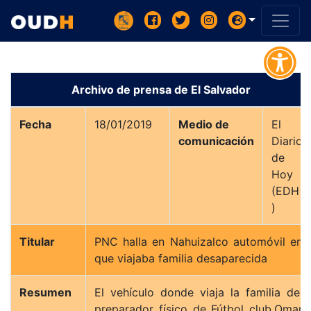
Archivo de prensa de El Salvador
Fecha
18/01/2019
Medio de
El
comunicación
Diario
de
Hoy
(EDH
)
Titular
PNC halla en Nahuizalco automóvil en
que viajaba familia desaparecida
Resumen
El vehículo donde viaja la familia del
preparador físico de Fútbol club,Omar