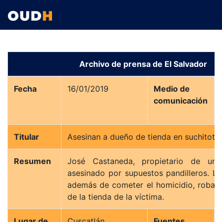
Archivo de prensa de El Salvador
Fecha
16/01/2019
Medio de
comunicación
Titular
Asesinan a dueño de tienda en suchitoto
Resumen
José Castaneda, propietario de una
asesinado por supuestos pandilleros. Lo
además de cometer el homicidio, robar
de la tienda de la víctima.
Lugar de
Cuscatlán
Fuentes