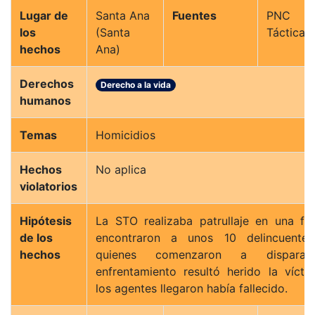
Lugar de
Santa Ana
Fuentes
PNC (
los
(Santa
Táctica 
hechos
Ana)
Derechos
Derecho a la vida
humanos
Temas
Homicidios
Hechos
No aplica
violatorios
Hipótesis
La STO realizaba patrullaje en una fi
de los
encontraron a unos 10 delincuentes
hechos
quienes comenzaron a dispara
enfrentamiento resultó herido la vícti
los agentes llegaron había fallecido.