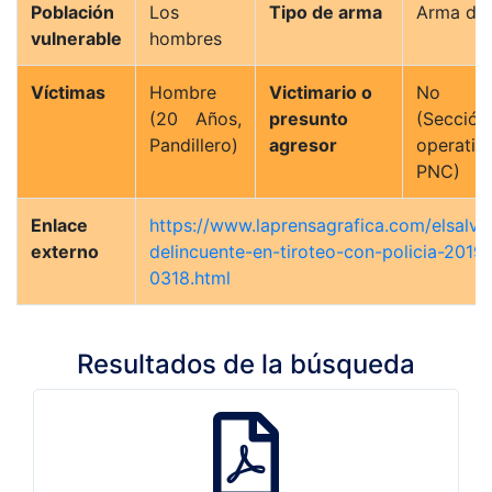
Población
Los
Tipo de arma
Arma de
vulnerable
hombres
Víctimas
Hombre
Victimario o
No det
(20 Años,
presunto
(Secció
Pandillero)
agresor
operat
PNC)
Enlace
https://www.laprensagrafica.com/elsalv
externo
delincuente-en-tiroteo-con-policia-2019
0318.html
Resultados de la búsqueda