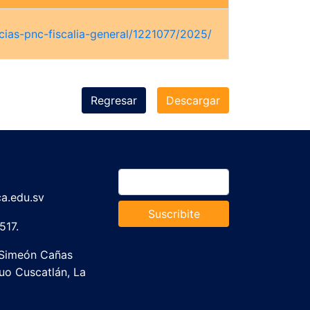
cias-pnc-fiscalia-general/1221077/2025/
Regresar
Descargar
a.edu.sv
Suscribite
517.
 Simeón Cañas
guo Cuscatlán, La
lvador.