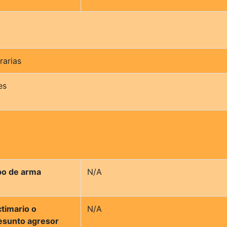
rarias
es
po de arma
N/A
ctimario o
N/A
esunto agresor