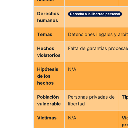
Derechos
Derecho a la libertad personal
humanos
Temas
Detenciones ilegales y arbit
Hechos
Falta de garantías procesal
violatorios
Hipótesis
N/A
de los
hechos
Población
Personas privadas de
Ti
vulnerable
libertad
Víctimas
N/A
Vi
pr