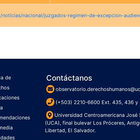
/noticias/nacional/juzgados-regimen-de-excepcion-audien
Contáctanos
ca de
chos
observatorio.derechoshumanos@uc
caciones
(+503) 2210-6600 Ext. 435, 436 y 
sa
Universidad Centroamericana José
mendaciones
(UCA), final bulevar Los Próceres, Anti
media
Libertad, El Sa
idades