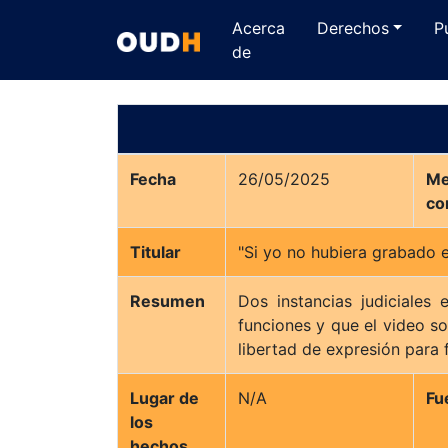
Acerca
Derechos
P
de
Fecha
26/05/2025
Me
co
Titular
"Si yo no hubiera grabado 
Resumen
Dos instancias judiciales
funciones y que el video so
libertad de expresión para f
Lugar de
N/A
Fu
los
hechos