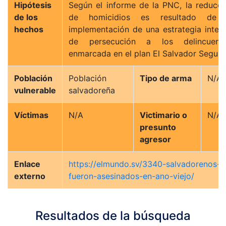
Hipótesis
Según el informe de la PNC, la reducci
de los
de homicidios es resultado de 
hechos
implementación de una estrategia integr
de persecución a los delincuente
enmarcada en el plan El Salvador Seguro
Población
Población
Tipo de arma
N/A
vulnerable
salvadoreña
Víctimas
N/A
Victimario o
N/A
presunto
agresor
Enlace
https://elmundo.sv/3340-salvadorenos-
externo
fueron-asesinados-en-ano-viejo/
Resultados de la búsqueda