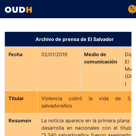
Archivo de prensa de El Salvador
Fecha
02/01/2019
Medio de
Diar
comunicación
El
Mun
(DE
)
Titular
Violencia cobró la vida de 3,3
salvadoreños
Resumen
La noticia aparece en la primera plana y 
desarrolla en nacionales con el título 
"3,340 salvadoreños fueron asesinados 